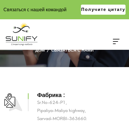
Связаться с нашей командой
Получите цитату
СВЯЗАТЬСЯ С НАМИ
ДОМ
СВЯЗАТЬСЯ С НАМИ
Фабрика :
Sr.No-624-P1,
Pipaliya-Maliya highway,
Sarvad-MORBI-363660.